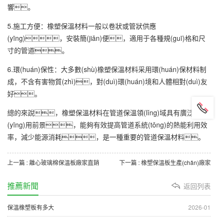
響。
5.施工方便：橡塑保溫材料一般以卷狀或管狀供應
(yīng)，安裝簡(jiǎn)便，適用于各種規(guī)格和尺
寸的管道。
6.環(huán)保性：大多數(shù)橡塑保溫材料采用環(huán)保材料制
成，不含有害物質(zhì)，對(duì)環(huán)境和人體相對(duì)友
好。
總的來說，橡塑保溫材料在管道保溫領(lǐng)域具有廣泛的應
(yīng)用前景，能夠有效提高管道系統(tǒng)的熱能利用效
率，減少能源消耗，是一種重要的管道保溫材料。
上一篇 : 離心玻璃棉保溫板廠家直銷
下一篇 : 橡塑保溫板生產(chǎn)廠家
推薦新聞
返回列表
保溫橡塑板有多大
2026-01