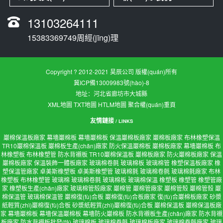
13103264111
15383369749周經(jīng)理
Copyright ? 2012-2021 昊辰公司 版權(quán)所有
冀ICP備13009983號(hào)-8
地址：河北省廊坊市大城縣
XML地圖
TXT地圖
HTLM地圖
聚合權(quán)重頁
友情鏈接
/ LINKS
巖棉保溫板廠家
幕墻巖棉板
幕墻巖棉板
保溫巖棉板廠家
巖棉板廠家
布林橡塑保溫
TR10巖棉保溫板
巖棉板生產(chǎn)廠家
防火保溫巖棉板
巖棉板廠家
幕墻巖棉板
布
林橡塑板
布林橡塑管
防水背襯板
TR10巖棉保溫板
巖棉板廠家
防火巖棉板廠家
保溫
巖棉板廠家
保溫裝飾一體板廠家
玻璃棉卷氈
玻璃棉板
玻璃棉管
橡塑保溫板廠家
橡
塑保溫管廠家
卓美斯橡塑板
卓美斯橡塑管
玻璃棉氈
玻璃棉卷氈
玻璃棉氈廠家
布林
橡塑板
布林橡塑管
玻璃棉
玻璃棉卷氈
玻璃棉板
玻璃棉保溫
橡塑板
橡塑管
橡塑管廠
家
橡塑板生產(chǎn)廠家
玻璃棉管殼廠家
巖棉管
巖棉管廠家
巖棉管殼
巖棉管殼
巖
棉保溫管
玻璃棉保溫管
巖棉復(fù)合板
巖棉復(fù)合板廠家
復(fù)合巖棉板廠家
砂漿
紙輕質(zhì)巖棉復(fù)合板
砂漿紙輕質(zhì)巖棉復(fù)合板
巖棉保溫板
巖棉保溫板廠
家
幕墻巖棉板
幕墻保溫巖棉板
幕墻防火巖棉板
防水背襯板生產(chǎn)廠家
防水背襯
板廠家
防水背襯板批發(fā)
玻璃棉板
玻璃棉卷氈
玻璃棉板廠家
玻璃棉卷氈廠家
玻璃