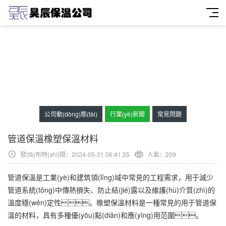
公司動(dòng)態(tài)
行業(yè)新聞
常見問題
管道保溫橡塑保溫材料
發(fā)布時(shí)間：2024-05-31 06:41:35
人氣：
209
管道保溫是工業(yè)和建筑領(lǐng)域中常見的工程需求，用于減少
管道系統(tǒng)中傳熱損失、防止結(jié)露以及維護(hù)介質(zhì)的
溫度穩(wěn)定性。橡塑保溫材料是一種常見的用于管道保
溫的材料，具有多種優(yōu)點(diǎn)和應(yīng)用范圍。