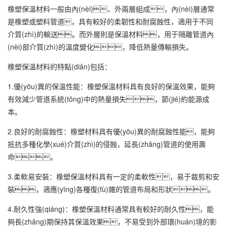
橡塑保溫材料一般由內(nèi)、外兩層組成，內(nèi)層通常
是橡塑或塑料管道，具有較好的柔韌性和耐腐蝕性，適用于不同
介質(zhì)的輸送。而外層則是保溫材料，用于隔離管道內
(nèi)部介質(zhì)的溫度變化，降低熱量傳輸損失。
橡塑保溫材料的特點(diǎn)包括：
1.優(yōu)異的保溫性能：橡塑保溫材料具有良好的保溫效果，能夠
有效減少管道系統(tǒng)中的熱量損失，節(jié)約能源成
本。
2.良好的耐腐蝕性：橡塑材料具有優(yōu)異的耐腐蝕性能，能夠
抵抗多種化學(xué)介質(zhì)的侵蝕，延長(zhǎng)管道的使用壽
命。
3.柔軟易安裝：橡塑保溫材料具有一定的柔軟性，易于裁剪和安
裝，適應(yīng)各種復(fù)雜的管道布局和形狀。
4.耐久性強(qiáng)：橡塑保溫材料通常具有較好的耐久性，能
夠長(zhǎng)期保持其保溫效果，不易受到外部環(huán)境的影